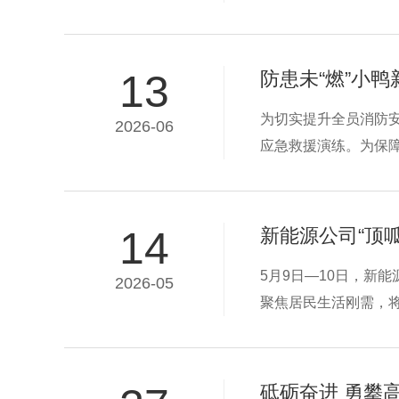
居高不下。小鸭依托
源直用新模式，为现
13
防患未“燃”小
为切实提升全员消防
2026-06
应急救援演练。为保
与。演练开始前，公
掌握火场逃生自救技
14
新能源公司“顶
5月9日—10日，新
2026-05
聚焦居民生活刚需，
区居民的一致认可与
砥砺奋进 勇攀