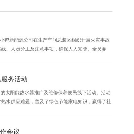
现已正式落地山东梁山农用项目，开创菌菇养殖清洁能
，小鸭新能源公司在生产车间总装区组织开展火灾事故
路线、人员分工及注意事项，确保人人知晓、全员参
要性，要求全体职工以严肃认真的态度投入演练，切实
民服务活动
两天的太阳能热水器推广及维修保养便民线下活动。活动
常热水供应难题，普及了绿色节能家电知识，赢得了社
工作会议