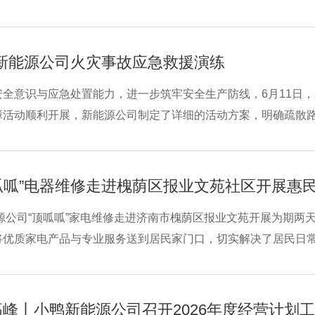
自研新能源技术，创新推出光伏直驱与网电智能耦合消杀系统，
代农业绿色、
鸭新能源公司火灾事故应急救援演练
安全意识与应急处置能力，进一步筑牢安全生产防线，6月11日
障活动顺利开展，新能源公司制定了详细的活动方案，明确疏散
司生产事业部负责人娄焕东作动员讲话，强调安全生产的极端重
能。随着模拟警报
呱呱”电器维修走进槐荫区报业文苑社区开展惠
能源公司“顶呱呱”家电维修走进济南市槐荫区报业文苑开展为期
将优质家电产品与专业服务送到居民家门口，切实解决了居民日
广泛好评。
高峰丨小鸭新能源公司召开2026年度经营计划