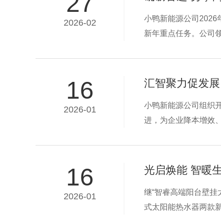
27
小鸭新能源公司202
2026-02
新年重点任务。公司
党支部委员、工会主席
作年度经营计划报告
16
汇智聚力促发展
小鸭新能源公司组织
2026-01
进，为企业降本增效
全体职工的积极响应
设置传感器感应点的
16
光启焕能 智暖
继“智睿高端阳台壁
2026-01
式太阳能热水器两款