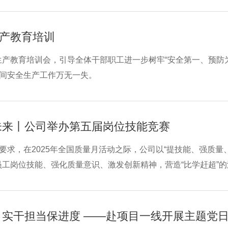
介绍。光伏热水器光伏热水器是一款基于光-电-热能转换原理运
动加热器将水
产教育培训
生产教育培训会，引导全体干部职工进一步树牢“安全第一、预防
期间安全生产工作万无一失。
未来丨公司举办第五届岗位技能竞赛
”要求，在2025年全国质量月活动之际，公司以“提技能、强质
员工岗位技能、强化质量意识、激发创新精神，营造“比学赶超”
组别，检验职工的实操技能水平。竞赛现场，选手们凭借扎实的
素养与追
 实干担当保进度 ——赴项目一线开展主题党