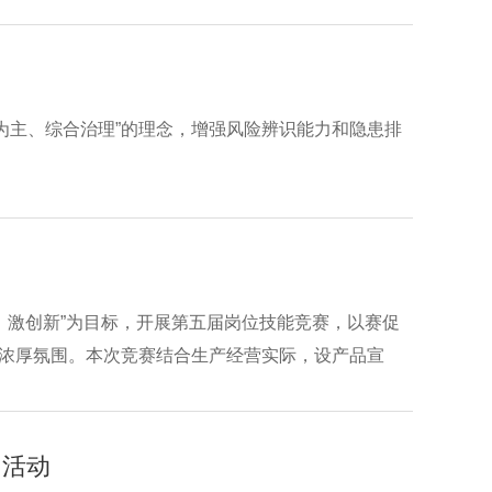
行的太阳能热水器，工作原理是通过光伏组件将太阳能
为主、综合治理”的理念，增强风险辨识能力和隐患排
量、激创新”为目标，开展第五届岗位技能竞赛，以赛促
的浓厚氛围。本次竞赛结合生产经营实际，设产品宣
专业功底、娴熟的操作技巧展开激烈比拼，充分展现出
日活动