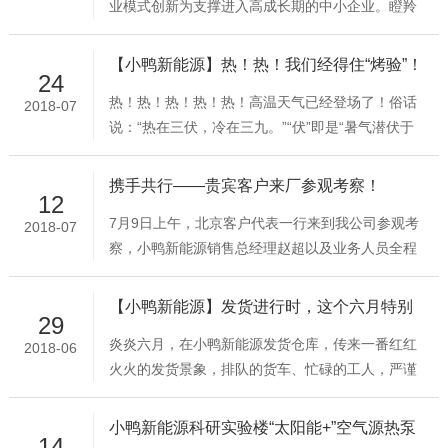
业模式创新为支撑进入高成长期的中小企业。瞪羚
50家单位之一。太阳能热利用行业企业信用信息目
企业具有成长速度快、创新能力强、专业领域新、
前主要包含三方面内容：1、守信红名单（企业获
发展潜力大的特征，通过推出新产品、提供新服
得与信用建设相关的行业荣
【小鸭新能源】热！热！我们经得住“烤验”！
24
务、应用新技术、拓展新市场、创建新模式、构建
热！热！热！热！热！高温天气已经登场了！俗话
2018-07
新业态等方式，实现快速增长，是创新发展的典型
说：“热在三伏，冷在三九。”“伏”即是“暑气潜伏于
代表和新经济的引领者。 根据科技部发布的《国家
地”之意，标志一年里最炎热的时期。伏，分为初
高新区瞪羚企业发展报告（2017）》，山东2017
伏、中伏、末伏，叫做三伏。三伏是一年最热的时
年入围企业109家，分布在全省12家国家高
携手共行——贵宾客户来厂参观考察！
12
期，这是因为逐渐夜短昼长，阳光接近直射地面吸
7月9日上午，北京客户代表一行来到我公司参观考
2018-07
收的热量几乎多于散发的热量，天气也就最热了。
察，小鸭新能源销售总经理赵超以及业务人员全程
三伏天已经到来，酷暑炎炎、骄阳如火，这些都难
陪同，先后参观了生产车间、展厅，并做了详细的
以抵挡小鸭新能源员工的工作热情。无论是生产车
产品介绍及制作工艺讲解，最后双方落座洽谈业务
间，还是发货仓库，都能看到他们忙碌的身
【小鸭新能源】发货进行时，这个六月特别
29
内容，赵总向贵客户详细介绍产品生产、工艺等技
忙！
炎炎六月，在小鸭新能源发货仓库，传来一番红红
2018-06
术水平，并获得了客户高度赞誉。生产车间参观产
火火的发货景象，排队的货车、忙碌的工人，严谨
品展厅参观业务洽谈中… 该客户销售网络遍及全国
的质检员……订单处理、生产部、发货仓库……每
各地，集运营、研发、服务于一体，是其领域内的
一个部门、每一道程序都在有条不紊地执行，前方
佼佼者。参观后，贵客户一位领导对我公司在产品
小鸭新能源科研实验楼“太阳能+”空气源热泵
14
业务人员亲自上阵装车发货，后方加班加点，力争