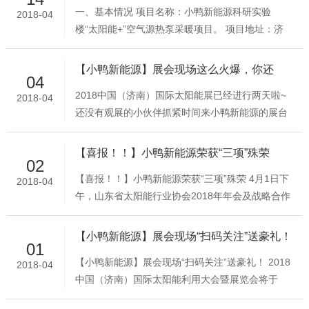
采暖项目一览
一、基本情况 项目名称：小鸭新能源科研实验
2018-04
完成生产、发货任务，保证及时、无误的发好每一
楼“太阳能+”空气源热泵采暖项目。 项目地址：济
批货。每一天，一辆辆货车承载的不仅仅是小鸭的
南市工业南路51号小鸭工业园停车场空置地。二、
产品，更是小鸭员工辛勤劳动的汗水，小鸭也因辛
项目基本情况 本项目为小鸭新能源试验科研楼
勤汗水的浇灌而盛开各地。一分耕耘、一份收获，
【小鸭新能源】展会现场这么火爆，你还
04
11000平方米室内供暖项目，其供暖主能源为太阳
我们
hold住吗？
2018中国（济南）国际太阳能展已经进行两天啦~
2018-04
能集热系统，辅助能源为空气源热泵系统，通过对
还没有观展的小伙伴抓紧时间来小鸭新能源的展台
太阳能、空气能和电能的综合利用，实现清洁能源
（济南国际会展中心一层BT07)，一览“太阳能+多
的多能互补，达到节能降耗的目的。 项目系统的设
能互补项目”的魅力吧！〖 客商不断的涌入小鸭新
计、水量计算、系统配置（
【喜报！！】小鸭新能源荣获“三项”殊荣
02
能源展厅〗展会第二天〖小鸭展厅客商不减〗 展会
【喜报！！】小鸭新能源荣获“三项”殊荣 4月1日下
2018-04
首日小鸭新能源展厅人潮涌动，赚足了眼球；今日
午，山东省太阳能行业协会2018年年会及战略合作
展会第二天人流量虽有减少，但小鸭新能源展厅前
签约仪式在济南高新国际会展中心隆重举行。 大会
来咨询的客商仍络绎不绝！我们明日将继续，欲了
由山东省太阳能行业协会秘书长李衍山、副秘书长
解更多小鸭新能源此次参展的相关信息
【小鸭新能源】展会现场“扫码关注”送豪礼！
01
彭飞主持，出席会议的主要领导有：山东省经济和
【小鸭新能源】展会现场“扫码关注”送豪礼！ 2018
2018-04
信息化委员会副主任王信、山东省民政厅社会组织
中国（济南）国际太阳能利用大会暨展览会将于
管理局邢洪锐副局长、山东省经济和信息化委员会
2018年4月2-4日举行，小鸭新能源诚邀您莅临，展
资源节约处王玉刚处长、乳山市人民政府许鹏副市