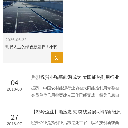
2026-06-22
现代农业的绿色新选择！小鸭
新能源光伏直驱消杀系统落地
梁山
热烈祝贺小鸭新能源成为 太阳能热利用行业
04
信用信息上线单位
据悉，中国农村能源行业协会太阳能热利用专委会
2018-09
会员单位信用档案建立工作已经完成，相关信息自
2018年7月1日起，陆续在中国太阳能热利用产业联
盟官网（www.cstif.com）上线，目前已有50家单位
【瞪羚企业】顺应潮流 突破发展-小鸭新能源
27
名列在册（具体名单见文末）。我公司的信用档案
瞪羚企业是指创业后跨过死亡谷，以科技创新或商
2018-07
荣登太阳能热利用行业信用信息名单，成为在册的