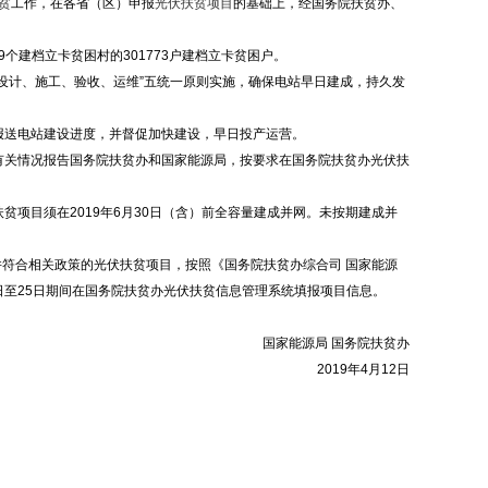
贫
工作，在各省（区）申报
光伏扶贫项目
的基础上，经国务院扶贫办、
9个建档立卡贫困村的301773户建档立卡贫困户。
设计、施工、验收、运维”五统一原则实施，确保电站早日建成，持久发
报送电站建设进度，并督促加快建设，早日投产运营。
有关情况报告国务院扶贫办和国家能源局，按要求在国务院扶贫办光伏扶
贫项目须在2019年6月30日（含）前全容量建成并网。未按期建成并
并符合相关政策的光伏扶贫项目，按照《国务院扶贫办综合司 国家能源
5日至25日期间在国务院扶贫办光伏扶贫信息管理系统填报项目信息。
国家能源局 国务院扶贫办
2019年4月12日