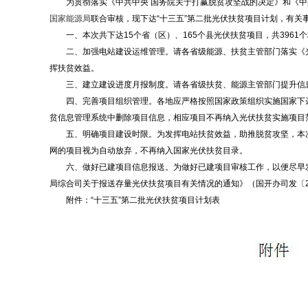
为贯彻落实《中共中央 国务院关于打赢脱贫攻坚战的决定》和《中
国家能源局
联合审核，现下达“十三五”第二批光伏扶贫项目计划，有关
一、本次共下达15个省（区）、165个县光伏扶贫项目，共3961个
二、加强电站建设运维管理。请各省级能源、扶贫主管部门落实《
挥扶贫效益。
三、建立建设进度月报制度。请各省级扶贫、能源主管部门提升信
四、完善项目组织管理。各地应严格按照国家政策组织实施国家下
贫信息管理系统中删除项目信息，相应项目不再纳入光伏扶贫实施项目
五、明确项目建设时限。为发挥电站扶贫效益，助推脱贫攻坚，本次下
网的项目视为自动放弃，不再纳入国家光伏扶贫目录。
六、做好已建项目信息报送。为做好已建项目审核工作，以便尽早发
局综合司关于报送存量光伏扶贫项目有关情况的通知》（国开办司发〔20
附件：“十三五”第二批光伏扶贫项目计划表