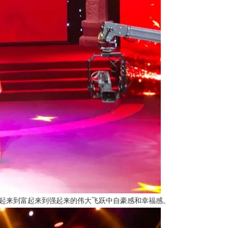
站起来到富起来到强起来的伟大飞跃中自豪感和幸福感。