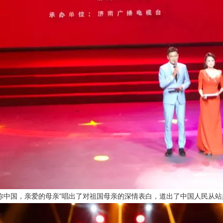
你中国，亲爱的母亲”唱出了对祖国母亲的深情表白，道出了中国人民从